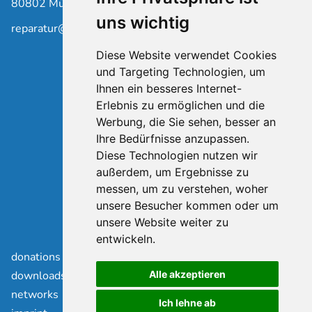
80802 München
uns wichtig
reparatur@waldorfschule-schwabing.de
Diese Website verwendet Cookies
und Targeting Technologien, um
Ihnen ein besseres Internet-
Erlebnis zu ermöglichen und die
Werbung, die Sie sehen, besser an
Ihre Bedürfnisse anzupassen.
Diese Technologien nutzen wir
außerdem, um Ergebnisse zu
messen, um zu verstehen, woher
unsere Besucher kommen oder um
unsere Website weiter zu
entwickeln.
Saltar
donations
navegación
downloads
Alle akzeptieren
networks
Ich lehne ab