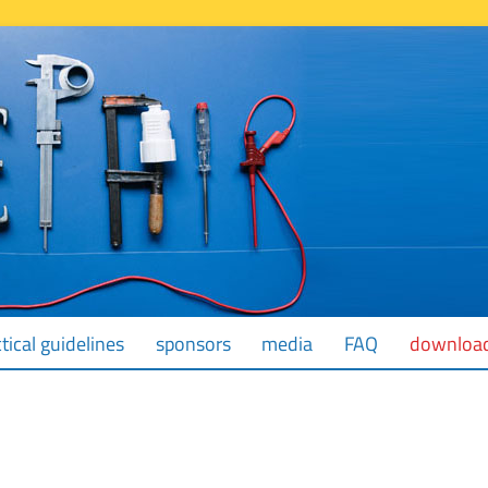
tical guidelines
sponsors
media
FAQ
downloa