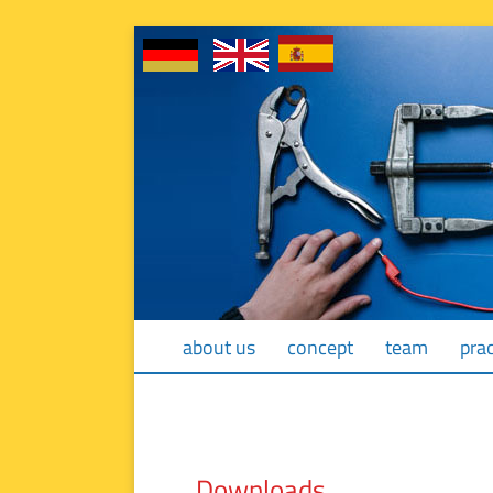
Skip
about us
concept
team
prac
navigation
Downloads